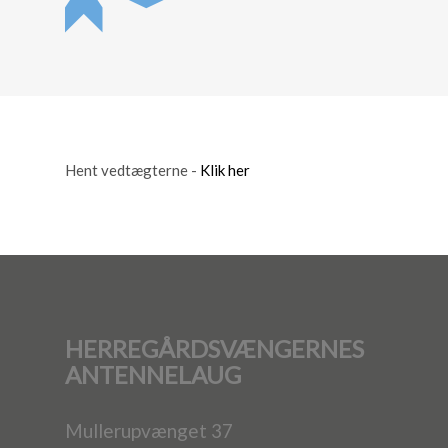
Hent vedtægterne -
Klik her
HERREGÅRDSVÆNGERNES
ANTENNELAUG
Mullerupvænget 37